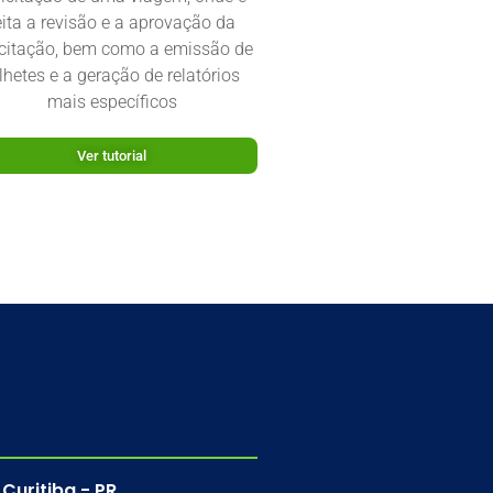
eita a revisão e a aprovação da
icitação, bem como a emissão de
lhetes e a geração de relatórios
mais específicos
Ver tutorial
Curitiba - PR