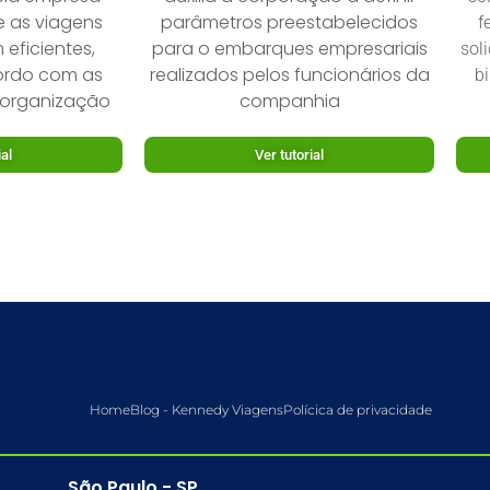
e as viagens
parâmetros preestabelecidos
f
 eficientes,
para o embarques empresariais
sol
ordo com as
realizados pelos funcionários da
bi
 organização
companhia
ial
Ver tutorial
Home
Blog - Kennedy Viagens
Polícica de privacidade
São Paulo - SP