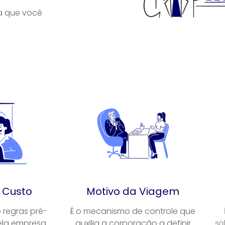
ra que você
 Custo
Motivo da Viagem
 regras pré-
É o mecanismo de controle que
ela empresa
auxilia a corporação a definir
so