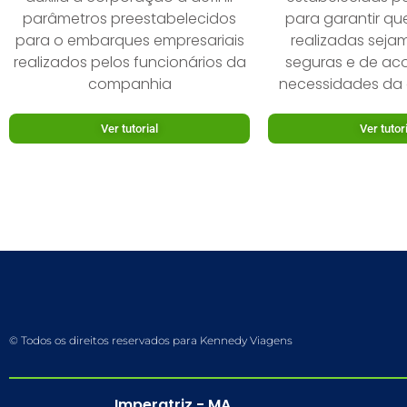
parâmetros preestabelecidos
para garantir qu
para o embarques empresariais
realizadas sejam
realizados pelos funcionários da
seguras e de ac
companhia
necessidades da
Ver tutorial
Ver tutor
© Todos os direitos reservados para Kennedy Viagens
Imperatriz - MA