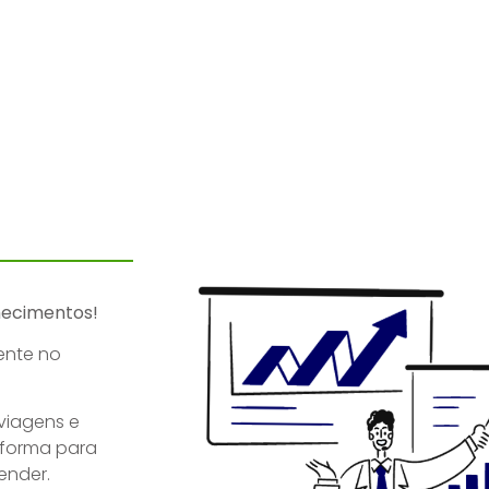
hecimentos!
ente no
 viagens e
 forma para
ender.